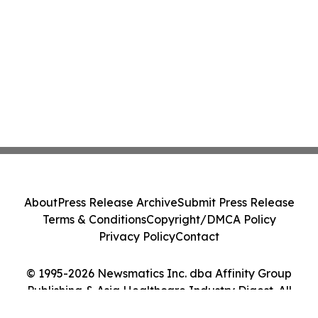
About
Press Release Archive
Submit Press Release
Terms & Conditions
Copyright/DMCA Policy
Privacy Policy
Contact
© 1995-2026 Newsmatics Inc. dba Affinity Group
Publishing & Asia Healthcare Industry Digest. All
Rights Reserved.